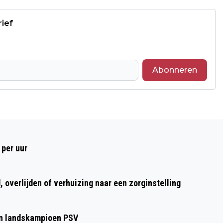
rief
Abonneren
Volgend artikel
KONINKLIJKE ONDERSCHEIDING VOOR
 per uur
RON DEMANDT UIT OBBICHT
 overlijden of verhuizing naar een zorginstelling
gen landskampioen PSV