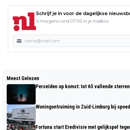
Schrijf je in voor de dagelijkse nieuwsb
's morgens rond 07:00 in je mailbox
Vorig artikel
Meest Gelezen
WETHOUDER PATRICK BROUWERS
Perseïden op komst: tot 65 vallende sterren
ONTHULT DJ-CONTROLLER VOOR
JONGERENPROJECT 'IEDEREEN DRAAIT
Woningontruiming in Zuid-Limburg bij spoed,
MEE!'
Fortuna start Eredivisie met gelijkspel te