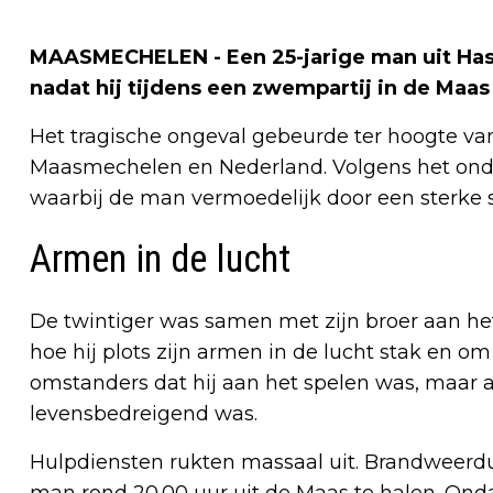
MAASMECHELEN - Een 25-jarige man uit Has
nadat hij tijdens een zwempartij in de Maa
Het tragische ongeval gebeurde ter hoogte va
Maasmechelen en Nederland. Volgens het ond
waarbij de man vermoedelijk door een sterke
Armen in de lucht
De twintiger was samen met zijn broer aan 
hoe hij plots zijn armen in de lucht stak en o
omstanders dat hij aan het spelen was, maar al
levensbedreigend was.
Hulpdiensten rukten massaal uit. Brandweerdui
man rond 20.00 uur uit de Maas te halen. On