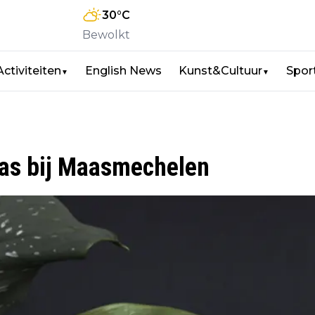
30
°C
Bewolkt
Activiteiten
English News
Kunst&Cultuur
Spor
▼
▼
aas bij Maasmechelen