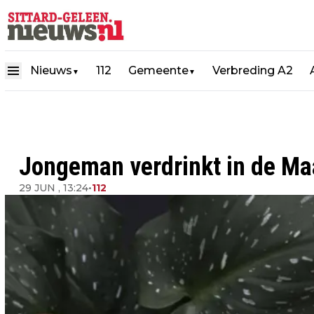
Nieuws
112
Gemeente
Verbreding A2
▼
▼
Jongeman verdrinkt in de M
29 JUN , 13:24
•
112