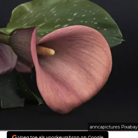
anncapictures Pixabay
Voeg toe als voorkeursbron op Google