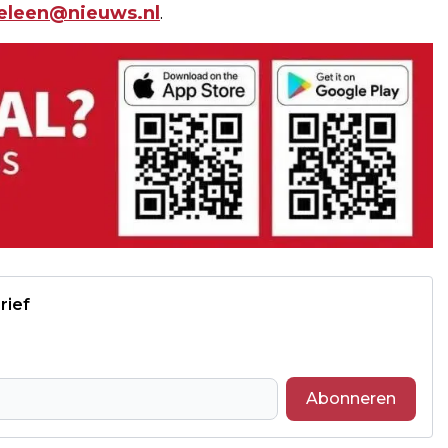
geleen@nieuws.nl
.
rief
Abonneren