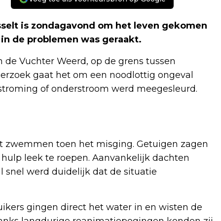
selt is zondagavond om het leven gekomen
s in de problemen was geraakt.
n de Vuchter Weerd, op de grens tussen
erzoek gaat het om een noodlottig ongeval
 stroming of onderstroom werd meegesleurd.
het zwemmen toen het misging. Getuigen zagen
m hulp leek te roepen. Aanvankelijk dachten
 snel werd duidelijk dat de situatie
kers gingen direct het water in en wisten de
danks langdurige reanimatiepogingen konden zij