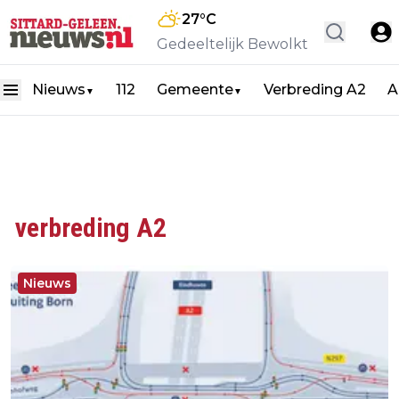
27
°C
Gedeeltelijk Bewolkt
Nieuws
112
Gemeente
Verbreding A2
A
▼
▼
verbreding A2
Nieuws