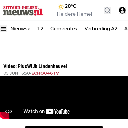
28
°C
Heldere Hemel
Nieuws
112
Gemeente
Verbreding A2
A
▼
▼
Video: PlusWIJk Lindenheuvel
05 JUN , 6:50
•
ECHO046TV