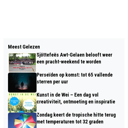
Vorig artikel
Volgend artikel
CENTRUM GELEEN AANGEWEZEN ALS
Meest Gelezen
WISSELVALLIG WEEKEND MET ENKELE
VEILIGHEIDSRISICOGEBIED NA
Sjöttefeës Awt-Gelaen belooft weer
BUIEN EN DROGE MOMENTEN
ERNSTIGE VERSTORING
een pracht-weekend te worden
Perseïden op komst: tot 65 vallende
sterren per uur
Kunst in de Wei – Een dag vol
creativiteit, ontmoeting en inspiratie
Zondag keert de tropische hitte terug
met temperaturen tot 32 graden