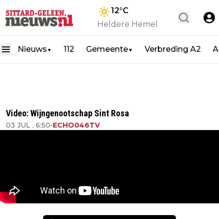
12
°C
Heldere Hemel
Nieuws
112
Gemeente
Verbreding A2
A
▼
▼
Video: Wijngenootschap Sint Rosa
03 JUL , 6:50
•
ECHO046TV