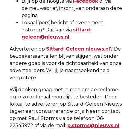
Blijf op de hoogte via
Facebook
of via
de nieuwsbrief, inschrijven onderaan deze
pagina.
Lokaal(pers)bericht of evenement
insturen? Dat kan via
sittard-
geleen@nieuws.nl
.
Adverteren op
Sittard-Geleen.nieuws.nl
? De
bezoekersaantallen blijven stijgen, wat onder
andere goed is voor de zichtbaarheid van onze
adverteerders. Wil jij je naamsbekendheid
vergroten?
Wij denken graag met je mee om de reclame-
euro zo optimaal mogelijk te besteden. Door
lokaal te adverteren op Sittard-Geleen Nieuws
tegen een concurrerende prijs! Neem contact
op met Paul Storms via de telefoon: 06-
22543972 of via de mail:
p.storms@nieuws.nl
.