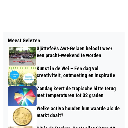
Vorig artikel
Volgend artikel
MET 20 OPTREDENS DOOR HEEL
Meest Gelezen
DIT IS DE BOEKEN BESTSELLER 60
SITTARD-GELEEN EEN FEESTELIJKE
Sjöttefeës Awt-Gelaen belooft weer
TOP 10 VAN WEEK 27 IN 2026
EDITIE VAN GLUREN BIJ DE BUREN
een pracht-weekend te worden
Kunst in de Wei – Een dag vol
creativiteit, ontmoeting en inspiratie
Zondag keert de tropische hitte terug
met temperaturen tot 32 graden
Welke activa houden hun waarde als de
markt daalt?