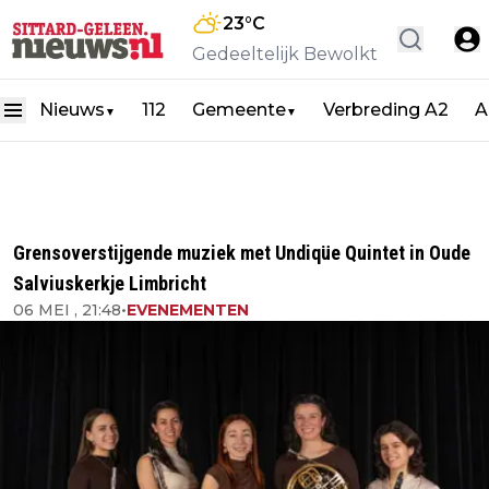
23
°C
Gedeeltelijk Bewolkt
Nieuws
112
Gemeente
Verbreding A2
A
▼
▼
Grensoverstijgende muziek met Undiqüe Quintet in Oude
Salviuskerkje Limbricht
06 MEI , 21:48
•
EVENEMENTEN