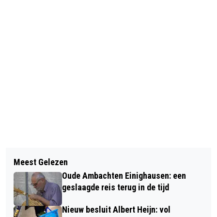
Vorig artikel
Volgend artikel
WORD COLLECTANT VOOR DE
Meest Gelezen
ZUILENZAAL KLOOSTER LEYENBROEK
NIERSTICHTING IN DE 3E WEEK VAN
Oude Ambachten Einighausen: een
GEREED
SEPTEMBER!
geslaagde reis terug in de tijd
Nieuw besluit Albert Heijn: vol