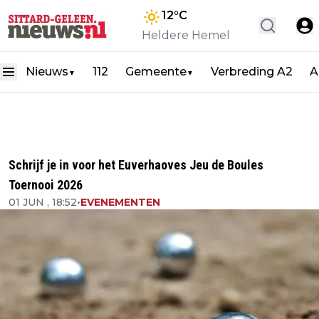
12
°C
Heldere Hemel
Nieuws
112
Gemeente
Verbreding A2
A
▼
▼
Schrijf je in voor het Euverhaoves Jeu de Boules
Toernooi 2026
01 JUN , 18:52
•
EVENEMENTEN