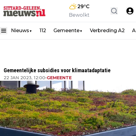
29
°C
Bewolkt
Nieuws
112
Gemeente
Verbreding A2
A
▼
▼
Gemeentelijke subsidies voor klimaatadaptatie
22 JAN 2023, 12:00
•
GEMEENTE