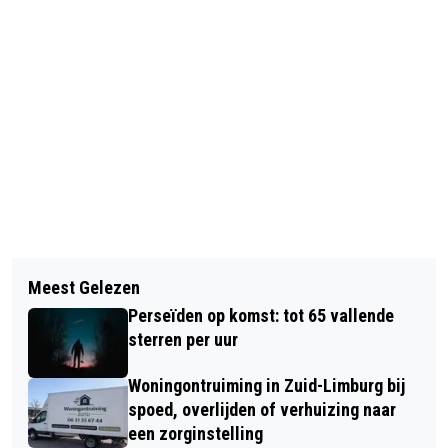
Vorig artikel
Volgend artikel
LIMBURGS BUUTTEKAMPIOENSCHAP
Meest Gelezen
STUDIE: DOOR PRIJSPLAFOND LEVERT
GEWONNEN DOOR FRANK VROOMEN
Perseïden op komst: tot 65 vallende
DUURZAMER HUIS NIET GELIJK WAT
sterren per uur
OP
Woningontruiming in Zuid-Limburg bij
spoed, overlijden of verhuizing naar
een zorginstelling