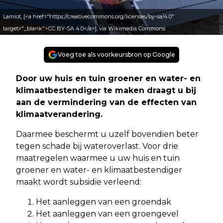
Lamiot, [<a href="https://creativecommons.org/licenses/by-sa/4.0"
target="_blank">CC BY-SA 4.0</a>], via Wikimedia Commons
Voeg toe als voorkeursbron op Google
Door uw huis en tuin groener en water- en
klimaatbestendiger te maken draagt u bij
aan de vermindering van de effecten van
klimaatverandering.
Daarmee beschermt u uzelf bovendien beter
tegen schade bij wateroverlast. Voor drie
maatregelen waarmee u uw huis en tuin
groener en water- en klimaatbestendiger
maakt wordt subsidie verleend:
Het aanleggen van een groendak
Het aanleggen van een groengevel