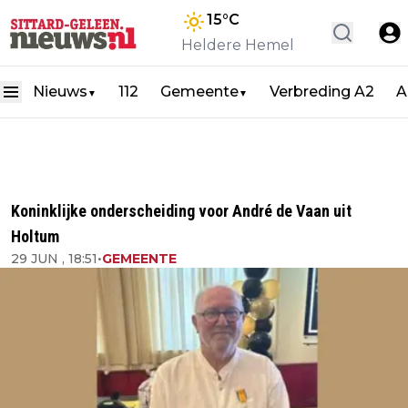
15
°C
Heldere Hemel
Nieuws
112
Gemeente
Verbreding A2
A
▼
▼
Koninklijke onderscheiding voor André de Vaan uit
Holtum
29 JUN , 18:51
•
GEMEENTE