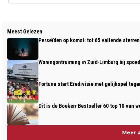
Vorig artikel
Meest Gelezen
WE KRIJGEN WAARSCHIJNLIJK EEN
Perseïden op komst: tot 65 vallende sterren
WARME EN DROGE ZOMER
Woningontruiming in Zuid-Limburg bij spoed,
Fortuna start Eredivisie met gelijkspel te
Dit is de Boeken-Bestseller 60 top 10 van w
Meer a