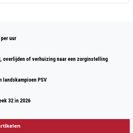
Volgend artikel
PINKPOP PRESENTEERT: HOOGMIS VAN
 per uur
HET ZUIDEN, EEN ODE AAN DE
LIMBURGSE POPMUZIEK
 overlijden of verhuizing naar een zorginstelling
gen landskampioen PSV
eek 32 in 2026
rtikelen