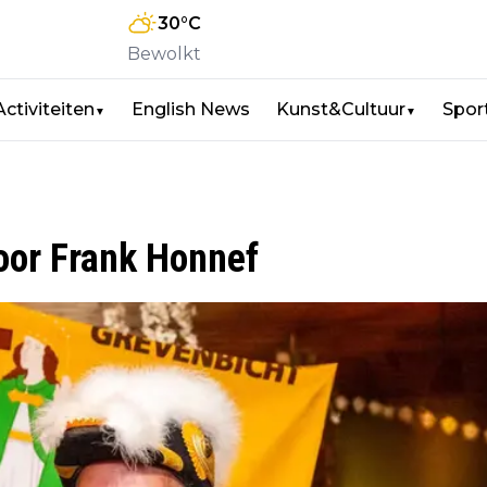
30
°C
Bewolkt
Activiteiten
English News
Kunst&Cultuur
Spor
▼
▼
oor Frank Honnef