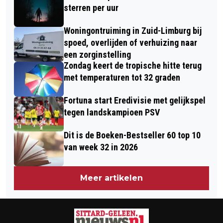
AAN EN REKENT OP LAGERE WINST
sterren per uur
Woningontruiming in Zuid-Limburg bij
spoed, overlijden of verhuizing naar
een zorginstelling
Zondag keert de tropische hitte terug
met temperaturen tot 32 graden
Fortuna start Eredivisie met gelijkspel
tegen landskampioen PSV
Dit is de Boeken-Bestseller 60 top 10
van week 32 in 2026
Meer artikelen