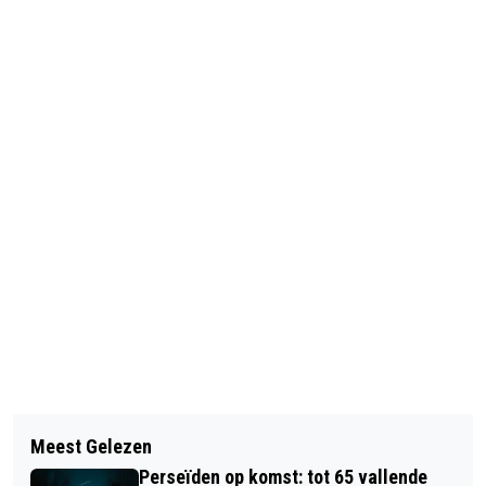
Vorig artikel
Volgend artikel
STAMCELBANK KRIJGT ERKENNING
Meest Gelezen
VODAFONEZIGGO PAST STRATEGIE
NIET TERUG
Perseïden op komst: tot 65 vallende