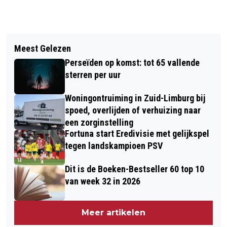
Vorig artikel
Volgend artikel
CULTUUR- EN WOONKWARTIER
Meest Gelezen
VIDEO EN FOTO'S: OPEN DAG
BINNEN SITTARD CENTRAAL WORDT
Perseïden op komst: tot 65 vallende
WATERSLEY SPORTS &
CONCREET
sterren per uur
TALENTENPARK
Woningontruiming in Zuid-Limburg bij
spoed, overlijden of verhuizing naar
een zorginstelling
Fortuna start Eredivisie met gelijkspel
tegen landskampioen PSV
Dit is de Boeken-Bestseller 60 top 10
van week 32 in 2026
Meer artikelen