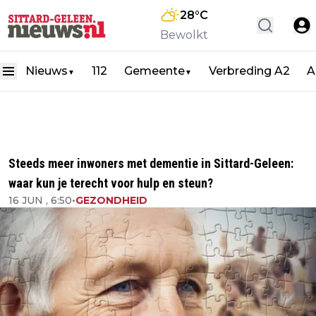
28
°C
Bewolkt
Nieuws
112
Gemeente
Verbreding A2
A
▼
▼
Steeds meer inwoners met dementie in Sittard-Geleen:
waar kun je terecht voor hulp en steun?
16 JUN , 6:50
•
GEZONDHEID