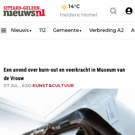
14
°C
Heldere Hemel
Nieuws
112
Gemeente
Verbreding A2
A
▼
▼
Een avond over burn-out en veerkracht in Museum van
de Vrouw
07 JUL , 6:50
•
KUNST&CULTUUR