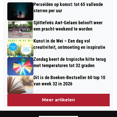
HOOGTEPORTALEN BIJ BRUG
Perseïden op komst: tot 65 vallende
AANGEHOUDEN NA WILDE
ROOSTEREN EN KELPERBRUG
sterren per uur
ACHTERVOLGING
Sjöttefeës Awt-Gelaen belooft weer
een pracht-weekend te worden
Kunst in de Wei – Een dag vol
creativiteit, ontmoeting en inspiratie
Zondag keert de tropische hitte terug
met temperaturen tot 32 graden
Dit is de Boeken-Bestseller 60 top 10
van week 32 in 2026
Meer artikelen