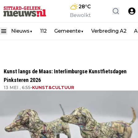
28
°C
Bewolkt
Nieuws
112
Gemeente
Verbreding A2
A
▼
▼
Kunst langs de Maas: Interlimburgse Kunstfietsdagen
Pinksteren 2026
13 MEI , 6:55
•
KUNST&CULTUUR