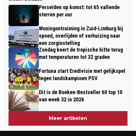
SPELD VAN VERDIENSTE VOOR
BEDRIJVENTERREINEN SITTARD,
Perseïden op komst: tot 65 vallende
WETHOUDER ANDRIES HOUTAKKERS
GELEEN EN BORN
sterren per uur
Woningontruiming in Zuid-Limburg bij
spoed, overlijden of verhuizing naar
een zorginstelling
Zondag keert de tropische hitte terug
met temperaturen tot 32 graden
Fortuna start Eredivisie met gelijkspel
tegen landskampioen PSV
Dit is de Boeken-Bestseller 60 top 10
van week 32 in 2026
Meer artikelen