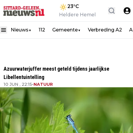
23
°C
Heldere Hemel
Nieuws
112
Gemeente
Verbreding A2
A
▼
▼
Azuurwaterjuffer meest geteld tijdens jaarlijkse
Libellentuintelling
10 JUN , 22:15
•
NATUUR