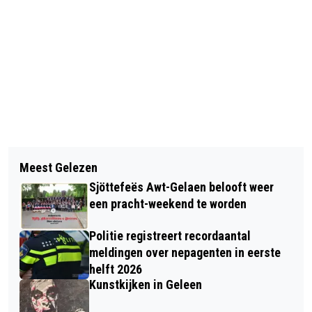
Vorig artikel
Volgend artikel
ALLES AL VERSIERD VOOR HET WK?
Meest Gelezen
VIDEO: ZITTESJE REVUU CODA ODA
HEB JE AAN DE VEILIGHEID EN
Sjöttefeës Awt-Gelaen belooft weer
OP ECHO046-TV
BEREIKBAARHEID GEDACHT?
een pracht-weekend te worden
Politie registreert recordaantal
meldingen over nepagenten in eerste
helft 2026
Kunstkijken in Geleen