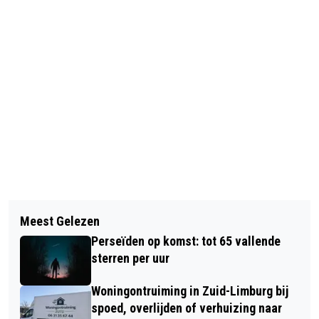
Vorig artikel
Volgend artikel
VIDEO GELEENSE SMALFILM- EN
Meest Gelezen
BELEEF TOPSPORT, TALENT EN
VIDEOCLUB: CAFÉ NOIR
Perseïden op komst: tot 65 vallende
INNOVATIE TIJDENS DE OPEN DAG
sterren per uur
VAN WATERSLEY
Woningontruiming in Zuid-Limburg bij
spoed, overlijden of verhuizing naar