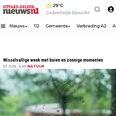
29
°C
Gedeeltelijk Bewolkt
Nieuws
112
Gemeente
Verbreding A2
A
▼
▼
Wisselvallige week met buien en zonnige momenten
01 JUN , 6:55
•
NATUUR