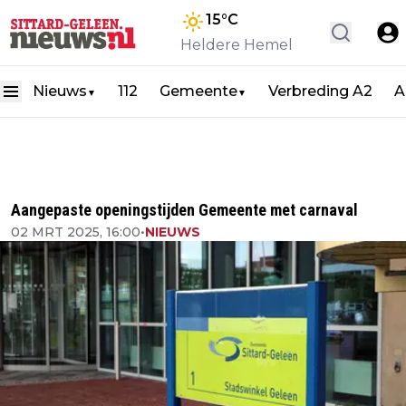
15
°C
Heldere Hemel
Nieuws
112
Gemeente
Verbreding A2
A
▼
▼
Aangepaste openingstijden Gemeente met carnaval
02 MRT 2025, 16:00
•
NIEUWS