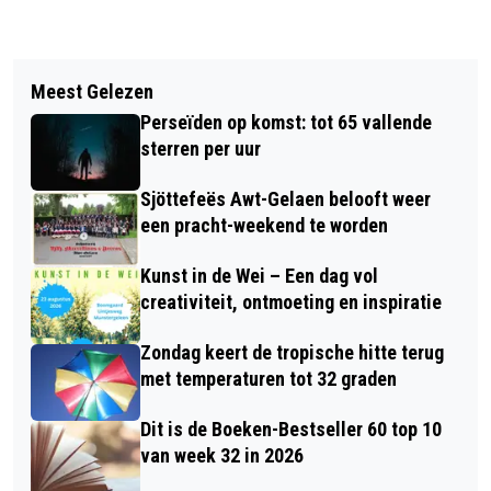
Vorig artikel
Volgend artikel
MAANDAGAVOND SJÖRKARRE
Meest Gelezen
RVS VRAAGT PUBLIEK OM INPUT IN
OPTOCH - DE KLEINSTE OPTOCHT
Perseïden op komst: tot 65 vallende
RECHTSZAKEN BASISADMINISTRATIE
VAN SITTARD
sterren per uur
Sjöttefeës Awt-Gelaen belooft weer
een pracht-weekend te worden
Kunst in de Wei – Een dag vol
creativiteit, ontmoeting en inspiratie
Zondag keert de tropische hitte terug
met temperaturen tot 32 graden
Dit is de Boeken-Bestseller 60 top 10
van week 32 in 2026