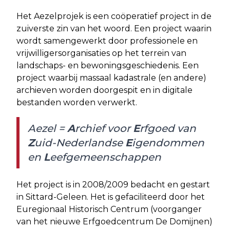
Het Aezelprojek is een coöperatief project in de
zuiverste zin van het woord. Een project waarin
wordt samengewerkt door professionele en
vrijwilligersorganisaties op het terrein van
landschaps- en bewoningsgeschiedenis. Een
project waarbij massaal kadastrale (en andere)
archieven worden doorgespit en in digitale
bestanden worden verwerkt.
Aezel =
A
rchief voor
E
rfgoed van
Z
uid-Nederlandse
E
igendommen
en
L
eefgemeenschappen
Het project is in 2008/2009 bedacht en gestart
in Sittard-Geleen. Het is gefaciliteerd door het
Euregionaal Historisch Centrum (voorganger
van het nieuwe Erfgoedcentrum De Domijnen)