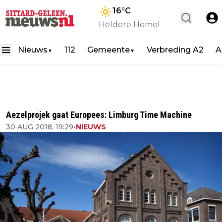
16
°C
Heldere Hemel
Nieuws
112
Gemeente
Verbreding A2
A
▼
▼
Aezelprojek gaat Europees: Limburg Time Machine
30 AUG 2018, 19:29
•
NIEUWS