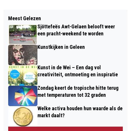
Vorig artikel
Volgend artikel
VOOR VMBO'ERS MAASTRICHT
Meest Gelezen
DROOGTE HOUDT AAN ONDANKS
VRIJDAG DUIDELIJKHEID
Sjöttefeës Awt-Gelaen belooft weer
REGEN
een pracht-weekend te worden
Kunstkijken in Geleen
Kunst in de Wei – Een dag vol
creativiteit, ontmoeting en inspiratie
Zondag keert de tropische hitte terug
met temperaturen tot 32 graden
Welke activa houden hun waarde als de
markt daalt?