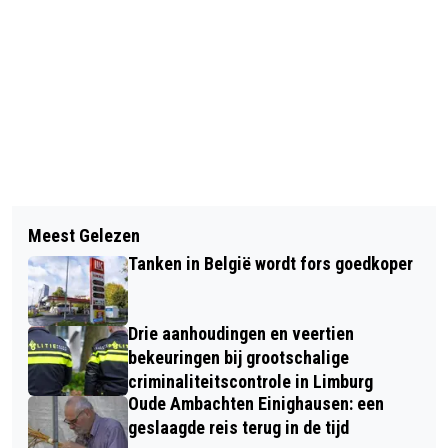
Vorig artikel
Volgend artikel
BOETE VOOR AANBIEDER ILLEGALE
Meest Gelezen
DETAILHANDEL ZET RUIM 2 PROCENT
GOKWEBSITES VAN RUIM 1 MILJOEN
Tanken in België wordt fors goedkoper
MEER OM IN NOVEMBER
Drie aanhoudingen en veertien
bekeuringen bij grootschalige
criminaliteitscontrole in Limburg
Oude Ambachten Einighausen: een
geslaagde reis terug in de tijd