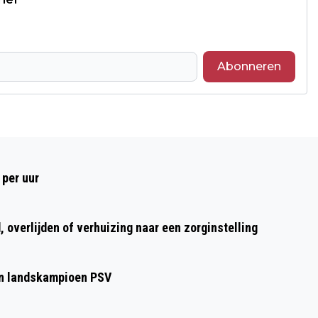
Abonneren
Volgend artikel
NOG MEER FOTO'S VAN DE SITTARDSE
 per uur
GROTE OPTOCHT
 overlijden of verhuizing naar een zorginstelling
gen landskampioen PSV