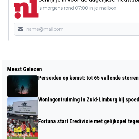
's morgens rond 07:00 in je mailbox
Vorig artikel
Meest Gelezen
BESLUITENLIJST WEEK 8 2025
Perseïden op komst: tot 65 vallende sterren
Woningontruiming in Zuid-Limburg bij spoed,
Fortuna start Eredivisie met gelijkspel te