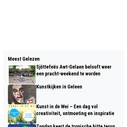
Vorig artikel
Volgend artikel
ARNAUD DÉMARE PAKT
Meest Gelezen
LECLERC OOK SNELSTE TIJDENS
OVERWINNING IN 13E ETAPPE VAN DE
Sjöttefeës Awt-Gelaen belooft weer
TWEEDE VRIJE TRAINING
GIRO
een pracht-weekend te worden
Kunstkijken in Geleen
Kunst in de Wei – Een dag vol
creativiteit, ontmoeting en inspiratie
Zondag keert de tropische hitte terug