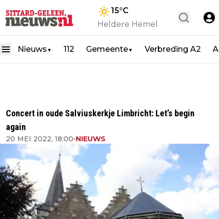
15
°C
Heldere Hemel
Nieuws
112
Gemeente
Verbreding A2
A
▼
▼
Concert in oude Salviuskerkje Limbricht: Let’s begin
again
20 MEI 2022, 18:00
•
NIEUWS