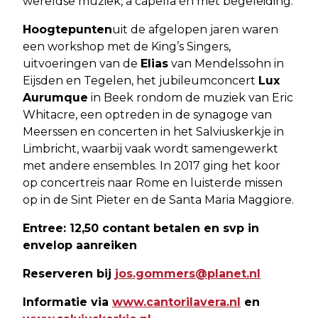
wereldse muziek, a capella én met begeleiding.
Hoogtepunten
uit de afgelopen jaren waren
een workshop met de King’s Singers,
uitvoeringen van de
Elias
van Mendelssohn in
Eijsden en Tegelen, het jubileumconcert
Lux
Aurumque
in Beek rondom de muziek van Eric
Whitacre, een optreden in de synagoge van
Meerssen en concerten in het Salviuskerkje in
Limbricht, waarbij vaak wordt samengewerkt
met andere ensembles. In 2017 ging het koor
op concertreis naar Rome en luisterde missen
op in de Sint Pieter en de Santa Maria Maggiore.
Entree: 12,50 contant betalen en svp in
envelop aanreiken
Reserveren bij
jos.gommers@planet.nl
Informatie via
www.cantorilavera.nl
en