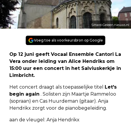
Sittard-Geleen.nieuws.nl
Voeg toe als voorkeursbron op Google
Op 12 juni geeft Vocaal Ensemble Cantori La
Vera onder leiding van Alice Hendriks om
15:00 uur een concert in het Salviuskerkje in
Limbricht.
Het concert draagt als toepasselijke titel
Let's
begin again
. Solisten zijn Maartje Rammeloo
(sopraan) en Cas Huurdeman (gitaar). Anja
Hendrikx zorgt voor de pianobegeleiding.
aan de vleugel: Anja Hendrikx