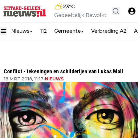
23
°C
Gedeeltelijk Bewolkt
Nieuws
112
Gemeente
Verbreding A2
A
▼
▼
Conflict - tekeningen en schilderijen van Lukas Moll
18 MRT 2018, 11:17
•
NIEUWS