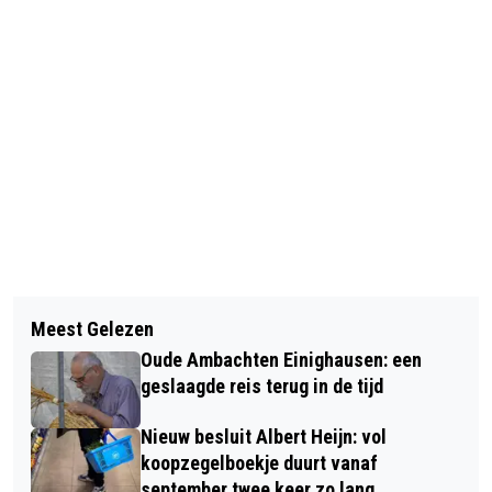
Vorig artikel
Volgend artikel
BESLUITENLIJST WEEK 10 2018
Meest Gelezen
DRUKBEZOCHTE REÜNIE TREVIANUM-
Oude Ambachten Einighausen: een
SERVIAM-KLEESJ
geslaagde reis terug in de tijd
Nieuw besluit Albert Heijn: vol
koopzegelboekje duurt vanaf
september twee keer zo lang