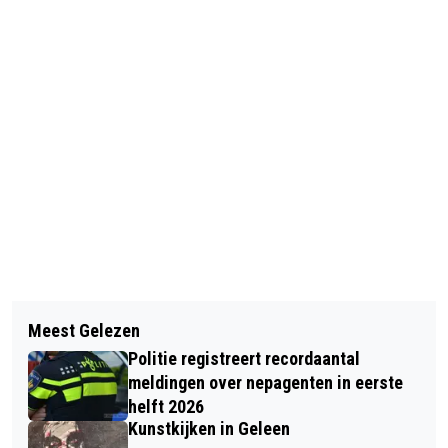
Vorig artikel
Volgend artikel
OPLETTEN GEBLAZEN: VALS GELD IN
Meest Gelezen
FELICITATIES VOOR COFFEE MUNDO,
OMLOOP
Politie registreert recordaantal
MAKER VAN EEN HEMELSE BAK
meldingen over nepagenten in eerste
KOFFIE
helft 2026
Kunstkijken in Geleen