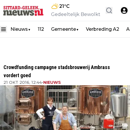
21
°C
Gedeeltelijk Bewolkt
Nieuws
112
Gemeente
Verbreding A2
A
▼
▼
Crowdfunding campagne stadsbrouwerij Ambrass
vordert goed
21 OKT 2016, 12:44
•
NIEUWS