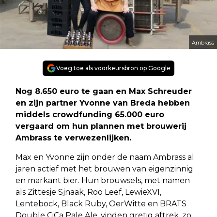
Ambrass
Voeg toe als voorkeursbron op Google
Nog 8.650 euro te gaan en Max Schreuder
en zijn partner Yvonne van Breda hebben
middels crowdfunding 65.000 euro
vergaard om hun plannen met brouwerij
Ambrass te verwezenlijken.
Max en Yvonne zijn onder de naam Ambrass al
jaren actief met het brouwen van eigenzinnig
en markant bier. Hun brouwsels, met namen
als Zittesje Sjnaak, Roo Leef, LewieXVI,
Lentebock, Black Ruby, OerWitte en BRATS
Double CiCa Pale Ale, vinden gretig aftrek, zo