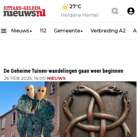
27
°C
Heldere Hemel
Nieuws
112
Gemeente
Verbreding A2
A
▼
▼
De Geheime Tuinen-wandelingen gaan weer beginnen
26 FEB 2025, 16:00
•
NIEUWS