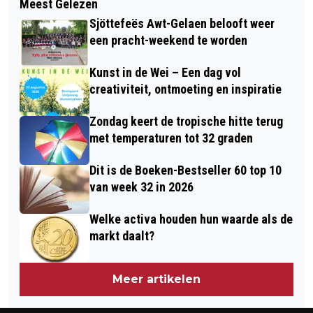
Meest Gelezen
EERSTE GEPENSIONEERDEN
RIJKSMONUMENTEN STEUNEN MET
Sjöttefeës Awt-Gelaen belooft weer
ONTVANGEN PENSIOEN VOLGENS
SUBSIDIEREGELING MONULISA
een pracht-weekend te worden
NIEUW STELSEL
Kunst in de Wei – Een dag vol
creativiteit, ontmoeting en inspiratie
Zondag keert de tropische hitte terug
met temperaturen tot 32 graden
Dit is de Boeken-Bestseller 60 top 10
van week 32 in 2026
Welke activa houden hun waarde als de
markt daalt?
Meer artikelen