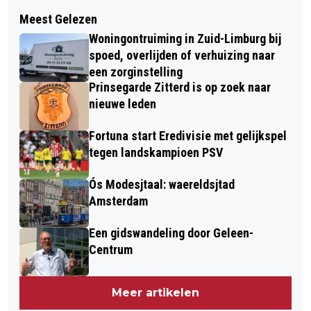
Volgend artikel
SAMENWERKING EN AANGIFTE
Meest Gelezen
KLEINE BANKEN VERZETTEN ZICH
CRUCIAAL IN STRIJD TEGEN
Woningontruiming in Zuid-Limburg bij
TEGEN WETSVOORSTEL OVER
RANSOMWARE
spoed, overlijden of verhuizing naar
CONTANT GELD
een zorginstelling
Prinsegarde Zitterd is op zoek naar
nieuwe leden
Fortuna start Eredivisie met gelijkspel
tegen landskampioen PSV
Ós Modesjtaal: waereldsjtad
Amsterdam
Een gidswandeling door Geleen-
Centrum
Meer artikelen