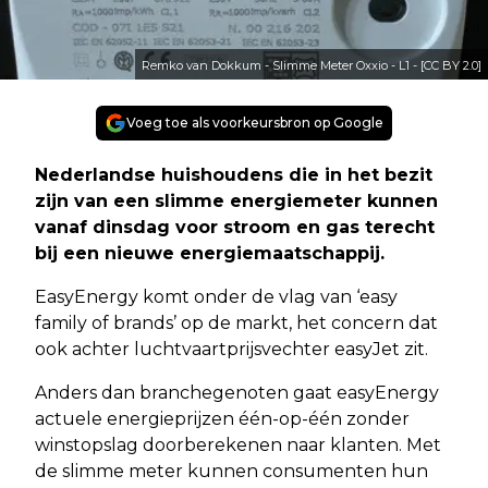
Remko van Dokkum - Slimme Meter Oxxio - L1 - [CC BY 2.0]
Voeg toe als voorkeursbron op Google
Nederlandse huishoudens die in het bezit
zijn van een slimme energiemeter kunnen
vanaf dinsdag voor stroom en gas terecht
bij een nieuwe energiemaatschappij.
EasyEnergy komt onder de vlag van ‘easy
family of brands’ op de markt, het concern dat
ook achter luchtvaartprijsvechter easyJet zit.
Anders dan branchegenoten gaat easyEnergy
actuele energieprijzen één-op-één zonder
winstopslag doorberekenen naar klanten. Met
de slimme meter kunnen consumenten hun