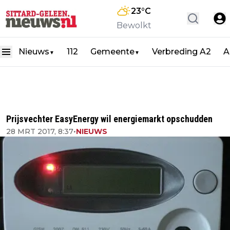
23
°C
Bewolkt
Nieuws
112
Gemeente
Verbreding A2
A
▼
▼
Prijsvechter EasyEnergy wil energiemarkt opschudden
28 MRT 2017, 8:37
•
NIEUWS