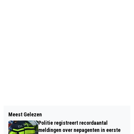
Vorig artikel
Volgend artikel
VEERPONT GREVENBICHT-ROTEM
Meest Gelezen
LIGGERS BRUG BIJ LIGNE GEPLAATST
VANAF ZATERDAG WEER IN DE VAART
Politie registreert recordaantal
meldingen over nepagenten in eerste