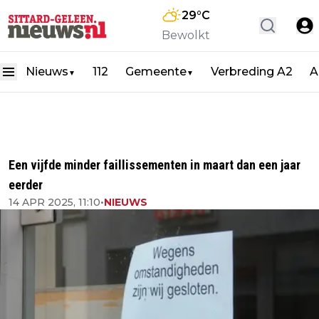
29
°C
Bewolkt
Nieuws
112
Gemeente
Verbreding A2
A
▼
▼
Een vijfde minder faillissementen in maart dan een jaar
eerder
14 APR 2025, 11:10
•
NIEUWS