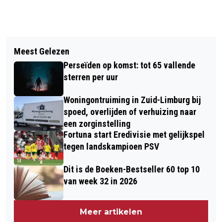
Vorig artikel
Volgend artikel
RECONSTRUCTIE TEMPELPLEIN
Meest Gelezen
GEEN PAKJES MET PEUKEN MAAR
SITTARD
Perseïden op komst: tot 65 vallende
PAKJES MET KUNST
sterren per uur
Woningontruiming in Zuid-Limburg bij
spoed, overlijden of verhuizing naar
een zorginstelling
Fortuna start Eredivisie met gelijkspel
tegen landskampioen PSV
Dit is de Boeken-Bestseller 60 top 10
van week 32 in 2026
Meer artikelen