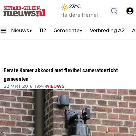
23
°C
Heldere Hemel
Nieuws
112
Gemeente
Verbreding A2
A
▼
▼
Eerste Kamer akkoord met flexibel cameratoezicht
gemeenten
22 MRT 2016, 19:41
•
NIEUWS