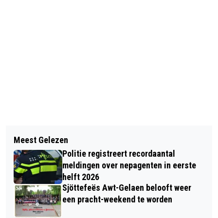
Vorig artikel
Volgend artikel
NIEUWE BOOMSTRUCTUUR SITTARD-
Meest Gelezen
PAASHAZEN IN KASTEELPARK BORN
GELEEN KRIJGT VORM
Politie registreert recordaantal
meldingen over nepagenten in eerste
helft 2026
Sjöttefeës Awt-Gelaen belooft weer
een pracht-weekend te worden