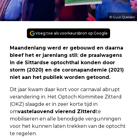
© Guus Queisen
Voeg toe als voorkeursbron op Google
Maandenlang werd er gebouwd en daarna
bleef het er jarenlang stil: de praalwagens
in de Sittardse optochthal konden door
storm (2020) en de coronapandemie (2021)
niet aan het publiek worden getoond.
Dit jaar kwam daar kort voor carnaval abrupt
verandering in. Het Optoch Kommitee Zitterd
(OKZ) slaagde er in zeer korte tijd in
om
vastelaovend vierend Zitterd
te
mobiliseren en alle benodigde vergunningen
voor het kunnen laten trekken van de optocht
te regelen.