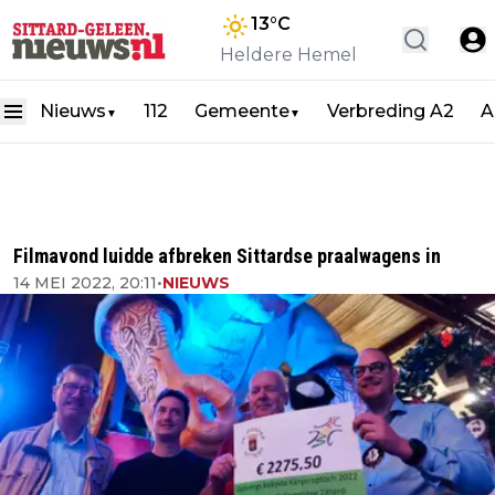
13
°C
Heldere Hemel
Nieuws
112
Gemeente
Verbreding A2
A
▼
▼
Filmavond luidde afbreken Sittardse praalwagens in
14 MEI 2022, 20:11
•
NIEUWS