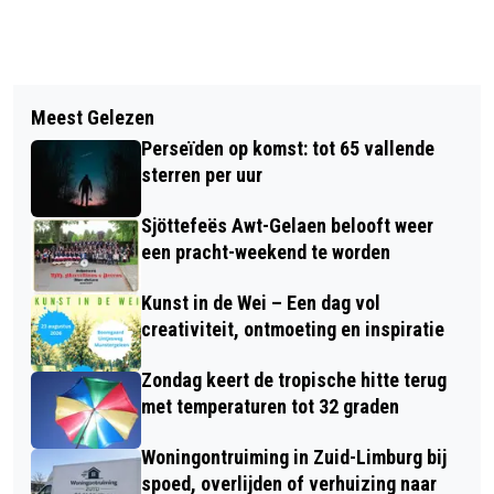
Vorig artikel
Volgend artikel
LAKS: RUSTIG QUA KLACHTEN OP
Meest Gelezen
LICHT- EN GELUIDSOVERLAST DOOR
TWEEDE EXAMENDAG
Perseïden op komst: tot 65 vallende
FAKKELEN BIJ OPSTART
sterren per uur
NAFTAKRAKER
Sjöttefeës Awt-Gelaen belooft weer
een pracht-weekend te worden
Kunst in de Wei – Een dag vol
creativiteit, ontmoeting en inspiratie
Zondag keert de tropische hitte terug
met temperaturen tot 32 graden
Woningontruiming in Zuid-Limburg bij
spoed, overlijden of verhuizing naar