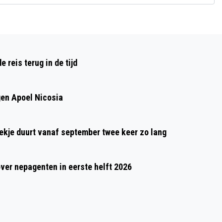
Volgend artikel
VEILIGHEIDSWAARSCHUWING LED-
reis terug in de tijd
LICHTSNOEREN EN LAMPEN VOOR
BUITEN VAN IKEA
gen Apoel Nicosia
oekje duurt vanaf september twee keer zo lang
over nepagenten in eerste helft 2026