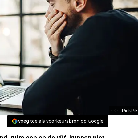
CC0 PickPik
Voeg toe als voorkeursbron op Google
, ruim een op de vijf, kunnen niet