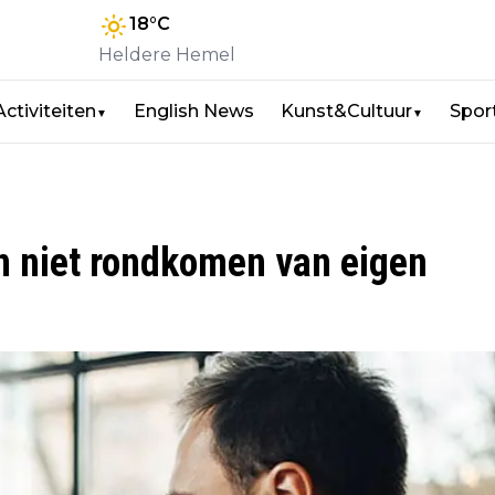
18
°C
Heldere Hemel
Activiteiten
English News
Kunst&Cultuur
Spor
▼
▼
n niet rondkomen van eigen