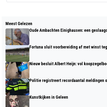
Vorig artikel
Meest Gelezen
PAD STADSPARK SITTARD IS KLAAR
Oude Ambachten Einighausen: een geslaagde 
Fortuna sluit voorbereiding af met winst te
Nieuw besluit Albert Heijn: vol koopzegelb
Politie registreert recordaantal meldingen 
Kunstkijken in Geleen