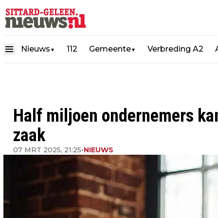
Nieuws
112
Gemeente
Verbreding A2
▼
▼
Half miljoen ondernemers ka
zaak
07 MRT 2025, 21:25
•
NIEUWS