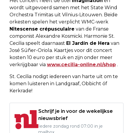
Het concert heeft de titel
Imagination
en
wordt uitgevoerd samen met het State Wind
Orchestra Trimitas uit Vilnius-Litouwen. Beide
orkesten spelen het verplicht WMC-werk
Nitescense crépusculaire
van de Franse
componist Alexandre Kosmicki. Harmonie St.
Cecilia speelt daarnaast
El Jardín de Hera
van
José Súñer-Oriola. Kaartjes voor dit concert
kosten 10 euro per stuk en zijn onder meer
verkrijgbaar via
www.cecilia-online.nl/shop
.
St. Cecilia nodigt iedereen van harte uit om te
komen luisteren in Landgraaf, Obbicht óf
Kerkrade!
Schrijf je in voor de wekelijkse
nieuwsbrief
Iedere zondag rond 07:00 in je
mailbox