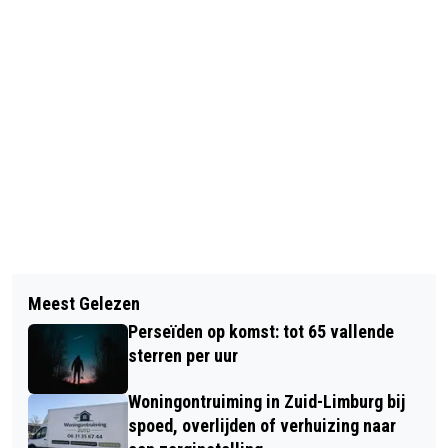
Vorig artikel
Volgend artikel
POLITIE ZOEKT GETUIGEN
Meest Gelezen
MAX VERSTAPPEN SNELSTE IN
VERKEERSRUZIE IN GELEEN
Perseïden op komst: tot 65 vallende
EERSTE VRIJE TRAINING OP RED BULL
sterren per uur
RING
Woningontruiming in Zuid-Limburg bij
spoed, overlijden of verhuizing naar