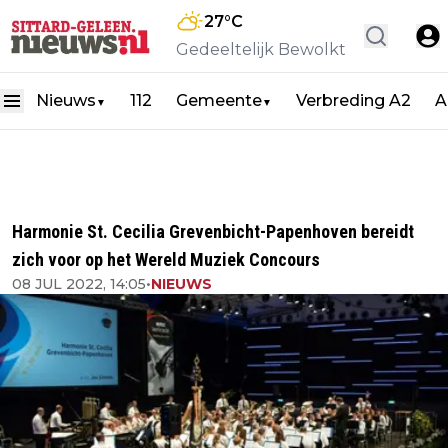
27
°C
Gedeeltelijk Bewolkt
Nieuws
112
Gemeente
Verbreding A2
A
▼
▼
Harmonie St. Cecilia Grevenbicht-Papenhoven bereidt
zich voor op het Wereld Muziek Concours
08 JUL 2022, 14:05
•
NIEUWS