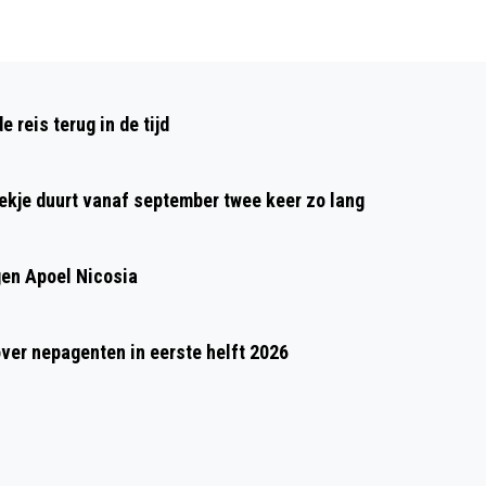
Volgend artikel
SUCCESVOLLE ZEVENDE MAAS
reis terug in de tijd
CLEANUP
oekje duurt vanaf september twee keer zo lang
gen Apoel Nicosia
over nepagenten in eerste helft 2026