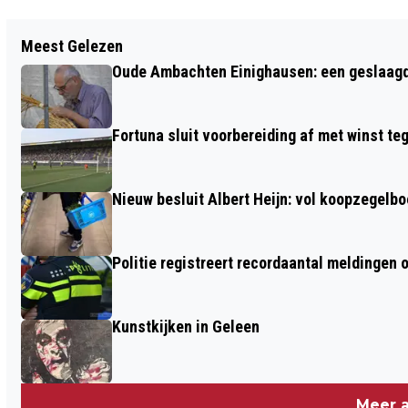
Vorig artikel
Meest Gelezen
MITCHELL DIJKS TEKENT NIEUW
Oude Ambachten Einighausen: een geslaagde 
TWEEJARIG CONTRACT BIJ FORTUNA
SITTARD
Fortuna sluit voorbereiding af met winst te
Nieuw besluit Albert Heijn: vol koopzegelb
Politie registreert recordaantal meldingen 
Kunstkijken in Geleen
Meer a