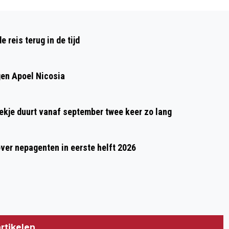
Volgend artikel
ZATERDAG TWEE WAGENSPELEN IN
reis terug in de tijd
SITTARD
gen Apoel Nicosia
oekje duurt vanaf september twee keer zo lang
over nepagenten in eerste helft 2026
rtikelen