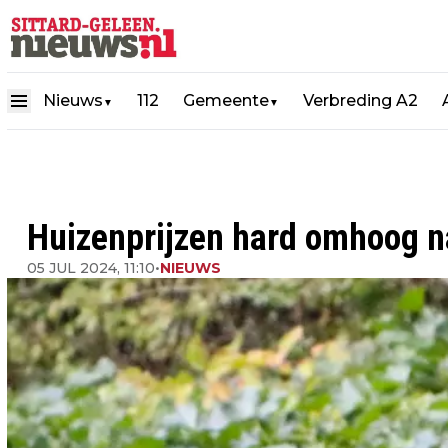
Nieuws
112
Gemeente
Verbreding A2
▼
▼
Huizenprijzen hard omhoog na
05 JUL 2024, 11:10
•
NIEUWS