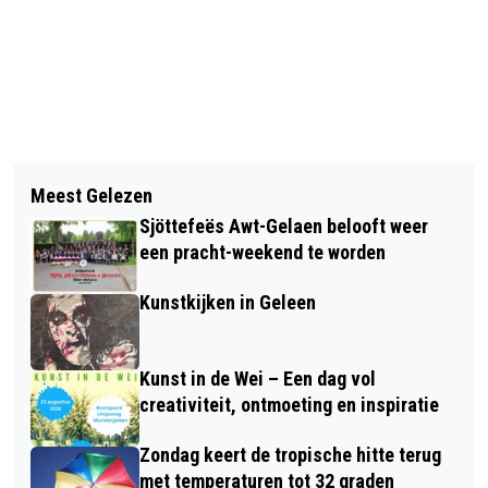
Vorig artikel
Volgend artikel
JUBILARIS SITTARDIA TRENDSETTER
Meest Gelezen
KONINKLIJK BEZOEK VOOR TOON
IN HANDBAL
Sjöttefeës Awt-Gelaen belooft weer
HERMANS HUIS SITTARD
een pracht-weekend te worden
Kunstkijken in Geleen
Kunst in de Wei – Een dag vol
creativiteit, ontmoeting en inspiratie
Zondag keert de tropische hitte terug
met temperaturen tot 32 graden