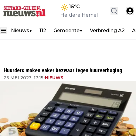
15
°C
Heldere Hemel
Nieuws
112
Gemeente
Verbreding A2
A
▼
▼
Huurders maken vaker bezwaar tegen huurverhoging
23 MEI 2023, 17:15
•
NIEUWS