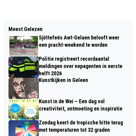
Vorig artikel
Volgend artikel
NIEUWE NORM SURVEILLANCEHOND
Meest Gelezen
LIVESTREAM UITVOERING THE
MOET ONGEWILDE BIJTINCIDENTEN
Sjöttefeës Awt-Gelaen belooft weer
PASSION DOOR JONGEREN IN
VERMINDEREN
een pracht-weekend te worden
H.HARTKERK OVERHOVEN
Politie registreert recordaantal
meldingen over nepagenten in eerste
helft 2026
Kunstkijken in Geleen
Kunst in de Wei – Een dag vol
creativiteit, ontmoeting en inspiratie
Zondag keert de tropische hitte terug
met temperaturen tot 32 graden