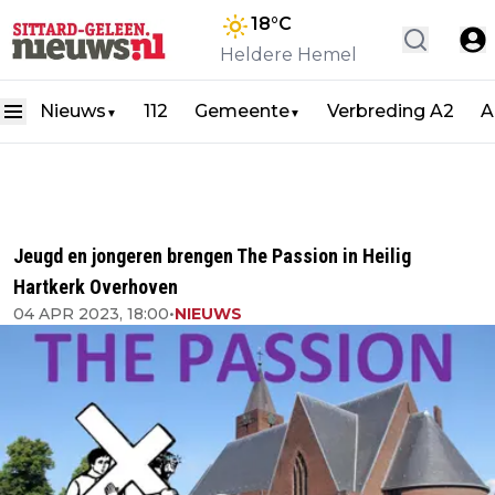
18
°C
Heldere Hemel
Nieuws
112
Gemeente
Verbreding A2
A
▼
▼
Jeugd en jongeren brengen The Passion in Heilig
Hartkerk Overhoven
04 APR 2023, 18:00
•
NIEUWS