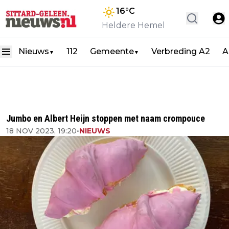
16
°C
Heldere Hemel
Nieuws
112
Gemeente
Verbreding A2
A
▼
▼
Jumbo en Albert Heijn stoppen met naam crompouce
18 NOV 2023, 19:20
•
NIEUWS