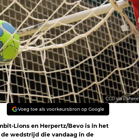
CC0 via Pxhere
Voeg toe als voorkeursbron op Google
it-Lions en Herpertz/Bevo is in het
de wedstrijd die vandaag in de