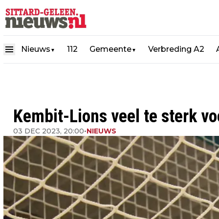
Nieuws
112
Gemeente
Verbreding A2
▼
▼
Kembit-Lions veel te sterk v
03 DEC 2023, 20:00
•
NIEUWS