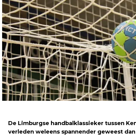
De Limburgse handbalklassieker tussen Kemb
verleden weleens spannender geweest dan 