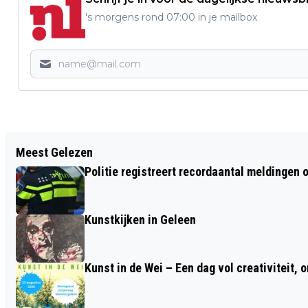
's morgens rond 07:00 in je mailbox
Meest Gelezen
Politie registreert recordaantal meldingen 
Kunstkijken in Geleen
Kunst in de Wei – Een dag vol creativiteit, 