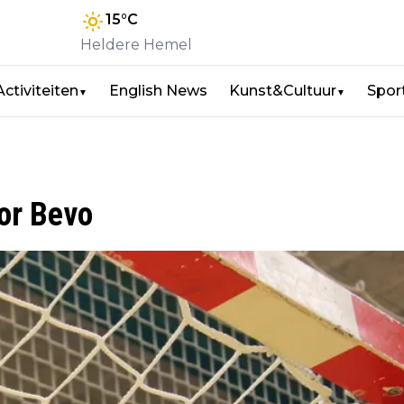
15
°C
Heldere Hemel
Activiteiten
English News
Kunst&Cultuur
Spor
▼
▼
oor Bevo