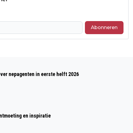
Abonneren
Volgend artikel
PROVINCIE LIMBURG ONTVANGT
over nepagenten in eerste helft 2026
PETITIE TEGEN MEER
VAKANTIEWONINGEN
ontmoeting en inspiratie