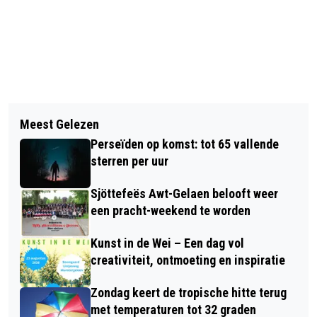
Vorig artikel
Volgend artikel
JEUGDBOA’S BRENGEN VEILIGHEID
Meest Gelezen
OOK DIT NIEUWE JAAR VERANDEREN
DICHTBIJ
Perseïden op komst: tot 65 vallende
ER WEER EEN AANTAL GELDZAKEN
sterren per uur
Sjöttefeës Awt-Gelaen belooft weer
een pracht-weekend te worden
Kunst in de Wei – Een dag vol
creativiteit, ontmoeting en inspiratie
Zondag keert de tropische hitte terug
met temperaturen tot 32 graden