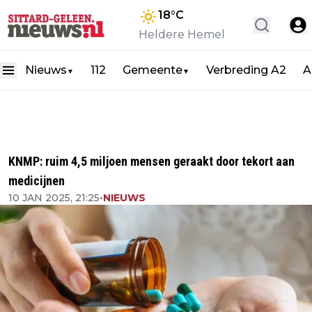
18
°C
Heldere Hemel
Nieuws
112
Gemeente
Verbreding A2
A
▼
▼
KNMP: ruim 4,5 miljoen mensen geraakt door tekort aan
medicijnen
10 JAN 2025, 21:25
•
NIEUWS