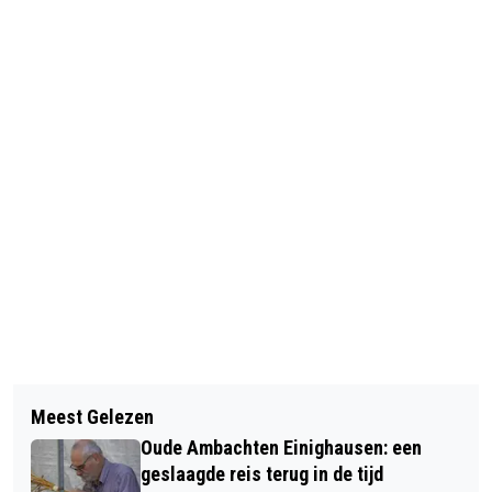
Vorig artikel
Volgend artikel
SPELD VAN VERDIENSTE VOOR FRANS
Meest Gelezen
MUNSTERGLANER VIEREN 75-JARIG
HOEDEMAKERS UIT BUCHTEN
Oude Ambachten Einighausen: een
BESTAAN
geslaagde reis terug in de tijd