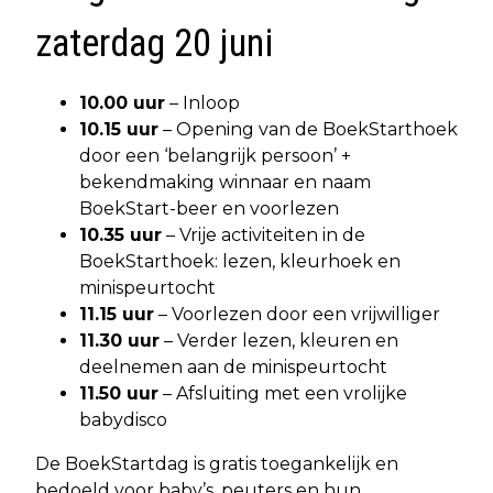
zaterdag 20 juni
10.00 uur
– Inloop
10.15 uur
– Opening van de BoekStart­hoek
door een ‘belangrijk persoon’ +
bekendmaking winnaar en naam
BoekStart-beer en voorlezen
10.35 uur
– Vrije activiteiten in de
BoekStart­hoek: lezen, kleurhoek en
minispeurtocht
11.15 uur
– Voorlezen door een vrijwilliger
11.30 uur
– Verder lezen, kleuren en
deelnemen aan de minispeurtocht
11.50 uur
– Afsluiting met een vrolijke
babydisco
De BoekStartdag is gratis toegankelijk en
bedoeld voor baby’s, peuters en hun