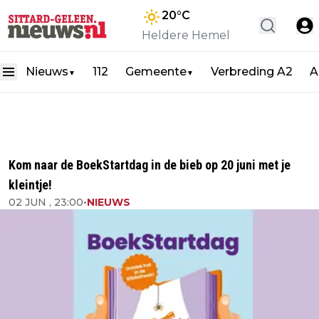
20
°C
Heldere Hemel
Nieuws
112
Gemeente
Verbreding A2
A
▼
▼
Kom naar de BoekStartdag in de bieb op 20 juni met je
kleintje!
02 JUN , 23:00
•
NIEUWS