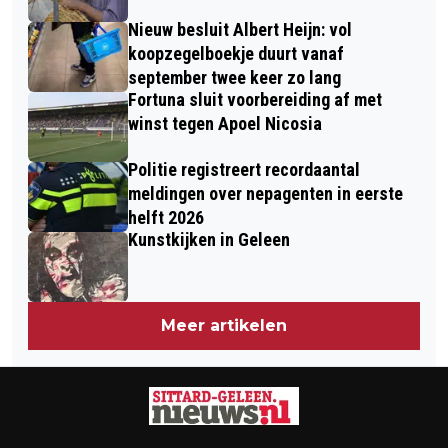
Nieuw besluit Albert Heijn: vol
koopzegelboekje duurt vanaf
september twee keer zo lang
Fortuna sluit voorbereiding af met
winst tegen Apoel Nicosia
Politie registreert recordaantal
meldingen over nepagenten in eerste
helft 2026
Kunstkijken in Geleen
Meer artikelen