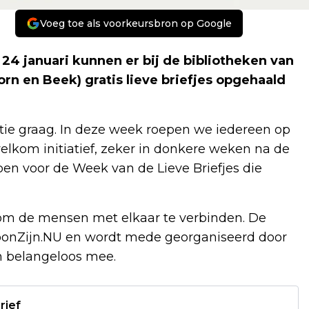
Voeg toe als voorkeursbron op Google
 24 januari kunnen er bij de bibliotheken van
orn en Beek) gratis lieve briefjes opgehaald
ie graag. In deze week roepen we iedereen op
welkom initiatief, zeker in donkere weken na de
rpen voor de Week van de Lieve Briefjes die
s om de mensen met elkaar te verbinden. De
ewoonZijn.NU en wordt mede georganiseerd door
n belangeloos mee.
rief