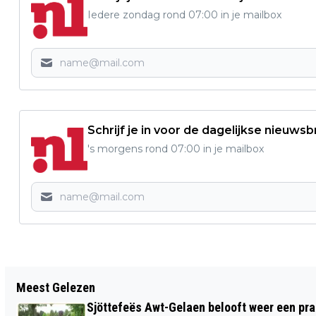
Iedere zondag rond 07:00 in je mailbox
Schrijf je in voor de dagelijkse nieuwsb
's morgens rond 07:00 in je mailbox
Vorig artikel
Meest Gelezen
AANTAL VERKEERSONGELUKKEN IN
Sjöttefeës Awt-Gelaen belooft weer een pr