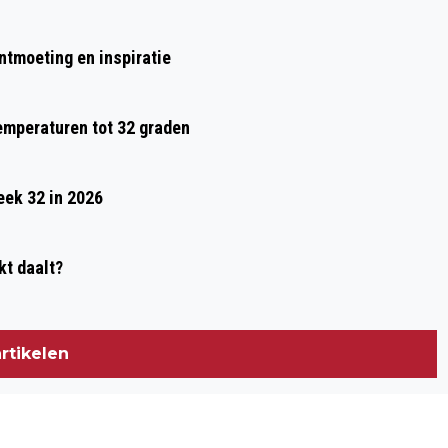
VAARDIGHEDEN: OPLEIDINGEN VOOR DE
OPTIMALISATIE VAN
ontmoeting en inspiratie
BEDRIJFSPROCESSEN
temperaturen tot 32 graden
eek 32 in 2026
kt daalt?
rtikelen