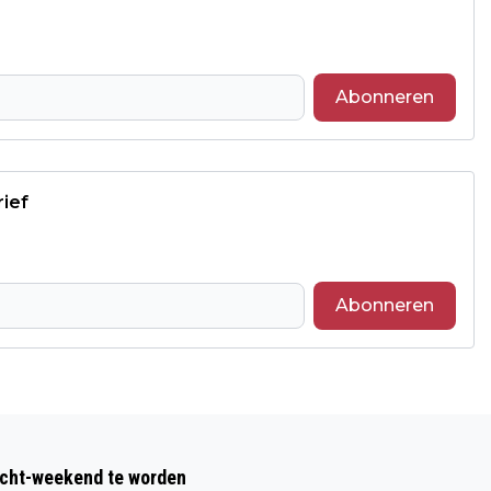
Abonneren
rief
Abonneren
Volgend artikel
PROFESSIONELE SKILLS EN
acht-weekend te worden