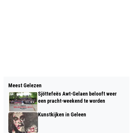
Vorig artikel
Volgend artikel
HOOPHUIS SALMSTRAAT GELEEN
Meest Gelezen
ONDERHOUD AAN WEGEN IN DE
HEROPENT HAAR DEUREN
Sjöttefeës Awt-Gelaen belooft weer
GEMEENTE
een pracht-weekend te worden
Kunstkijken in Geleen