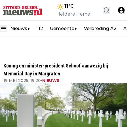
11
°C
Heldere Hemel
Nieuws
112
Gemeente
Verbreding A2
A
▼
▼
Koning en minister-president Schoof aanwezig bij
Memorial Day in Margraten
19 MEI 2025, 19:20
•
NIEUWS