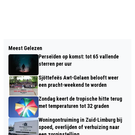
Vorig artikel
Volgend artikel
NIEUWE SPEELTOESTELLEN
Meest Gelezen
VOORSTELLING ZET MOEDERS IN HET
GEPLAATST IN DE HAESE
Perseïden op komst: tot 65 vallende
LICHT
sterren per uur
Sjöttefeës Awt-Gelaen belooft weer
een pracht-weekend te worden
Zondag keert de tropische hitte terug
met temperaturen tot 32 graden
Woningontruiming in Zuid-Limburg bij
spoed, overlijden of verhuizing naar
een zorginstelling