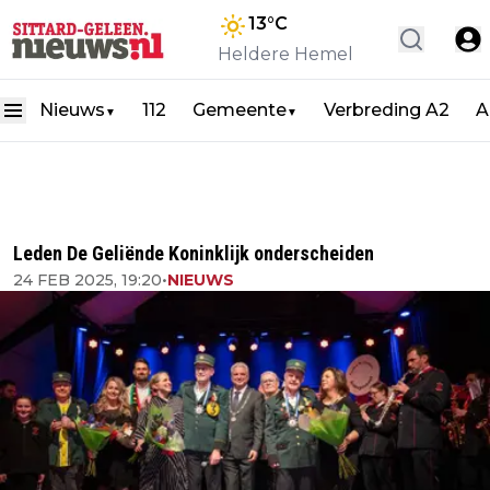
13
°C
Heldere Hemel
Nieuws
112
Gemeente
Verbreding A2
A
▼
▼
Leden De Geliënde Koninklijk onderscheiden
24 FEB 2025, 19:20
•
NIEUWS