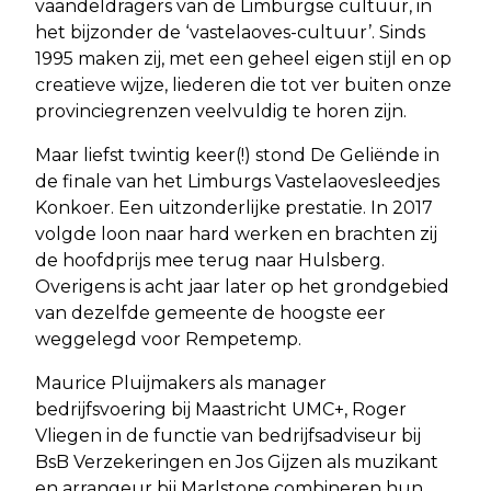
vaandeldragers van de Limburgse cultuur, in
het bijzonder de ‘vastelaoves-cultuur’. Sinds
1995 maken zij, met een geheel eigen stijl en op
creatieve wijze, liederen die tot ver buiten onze
provinciegrenzen veelvuldig te horen zijn.
Maar liefst twintig keer(!) stond De Geliënde in
de finale van het Limburgs Vastelaovesleedjes
Konkoer. Een uitzonderlijke prestatie. In 2017
volgde loon naar hard werken en brachten zij
de hoofdprijs mee terug naar Hulsberg.
Overigens is acht jaar later op het grondgebied
van dezelfde gemeente de hoogste eer
weggelegd voor Rempetemp.
Maurice Pluijmakers als manager
bedrijfsvoering bij Maastricht UMC+, Roger
Vliegen in de functie van bedrijfsadviseur bij
BsB Verzekeringen en Jos Gijzen als muzikant
en arrangeur bij Marlstone combineren hun