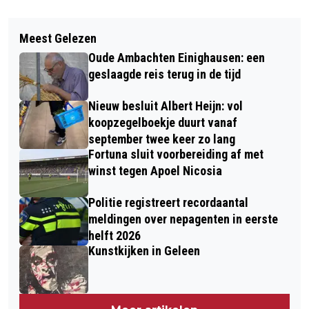
Vorig artikel
Volgend artikel
JAARREKENING 2021: SITTARD-
Meest Gelezen
LICHTENDE NACHTWOLKEN TE ZIEN
GELEEN SLUIT 2021 AF MET POSITIEF
Oude Ambachten Einighausen: een
IN DE RANDEN VAN DE NACHT
RESULTAAT
geslaagde reis terug in de tijd
Nieuw besluit Albert Heijn: vol
koopzegelboekje duurt vanaf
september twee keer zo lang
Fortuna sluit voorbereiding af met
winst tegen Apoel Nicosia
Politie registreert recordaantal
meldingen over nepagenten in eerste
helft 2026
Kunstkijken in Geleen