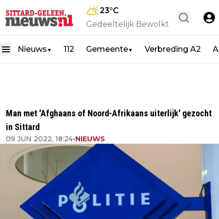
23
°C
Gedeeltelijk Bewolkt
Nieuws
112
Gemeente
Verbreding A2
A
▼
▼
Man met 'Afghaans of Noord-Afrikaans uiterlijk' gezocht
in Sittard
09 JUN 2022, 18:24
•
NIEUWS