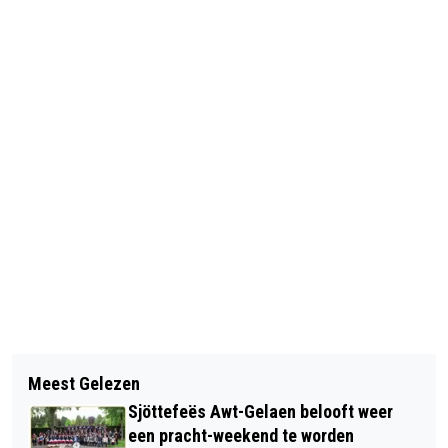
Vorig artikel
Volgend artikel
OP DE KOFFIE BIJ MIGNON
Meest Gelezen
BESLUITENLIJST WEEK 14 2024
Sjöttefeës Awt-Gelaen belooft weer
een pracht-weekend te worden