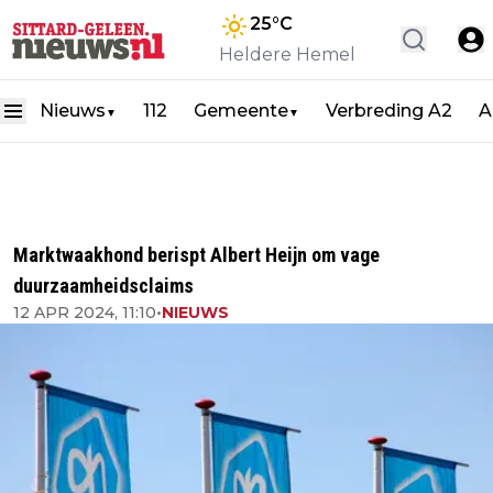
25
°C
Heldere Hemel
Nieuws
112
Gemeente
Verbreding A2
A
▼
▼
Marktwaakhond berispt Albert Heijn om vage
duurzaamheidsclaims
12 APR 2024, 11:10
•
NIEUWS