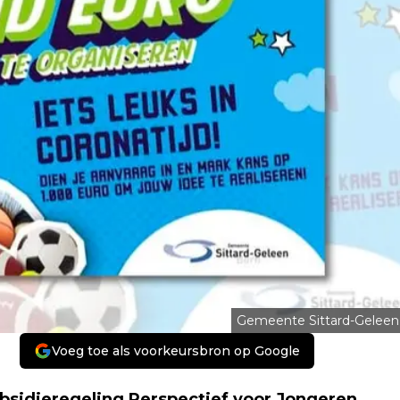
Gemeente Sittard-Geleen
Voeg toe als voorkeursbron op Google
bsidieregeling Perspectief voor Jongeren