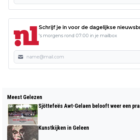
Schrijf je in voor de dagelijkse nieuwsb
's morgens rond 07:00 in je mailbox
Vorig artikel
Meest Gelezen
WONINGTEKORT LOOPT KOMENDE
Sjöttefeës Awt-Gelaen belooft weer een pr
JAREN NAAR VERWACHTING VERDER OP
Kunstkijken in Geleen