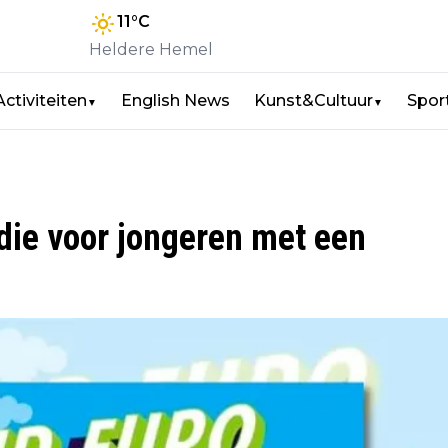
11
°C
Heldere Hemel
Activiteiten
English News
Kunst&Cultuur
Spor
▼
▼
die voor jongeren met een