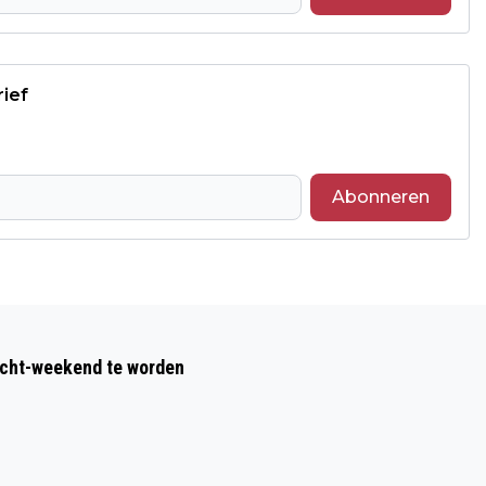
rief
Abonneren
Volgend artikel
ONAFHANKELIJK ONDERZOEK POLITIE-
acht-weekend te worden
INCIDENTEN