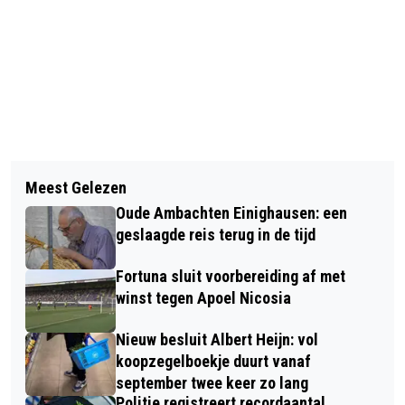
Vorig artikel
Volgend artikel
TWEE KOREN GEVEN VERRASSEND
Meest Gelezen
FORTUNA MEMBERSHIP PER
VOORJAARSCONCERT IN SITTARD
Oude Ambachten Einighausen: een
VANDAAG WEER VERKRIJGBAAR
geslaagde reis terug in de tijd
Fortuna sluit voorbereiding af met
winst tegen Apoel Nicosia
Nieuw besluit Albert Heijn: vol
koopzegelboekje duurt vanaf
september twee keer zo lang
Politie registreert recordaantal