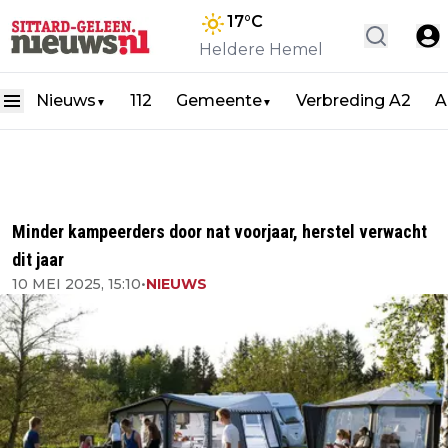
17
°C
Heldere Hemel
Nieuws
112
Gemeente
Verbreding A2
A
▼
▼
Minder kampeerders door nat voorjaar, herstel verwacht
dit jaar
10 MEI 2025, 15:10
•
NIEUWS