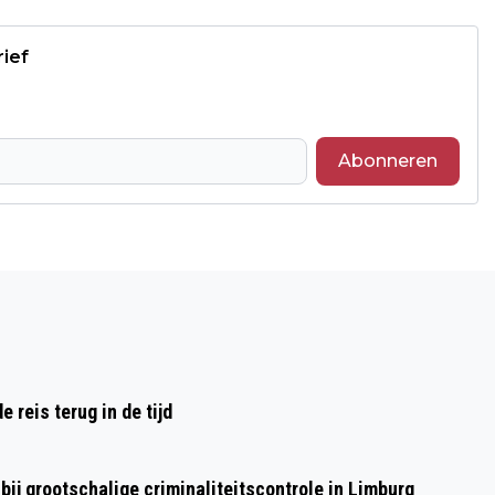
rief
Abonneren
Volgend artikel
‘BANEN MINDER ZEKER AAN RANDEN
VAN NEDERLAND’
reis terug in de tijd
ij grootschalige criminaliteitscontrole in Limburg