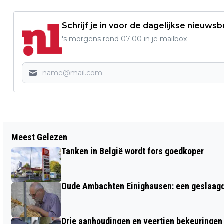
Schrijf je in voor de dagelijkse nieuwsb
's morgens rond 07:00 in je mailbox
Vorig artikel
Meest Gelezen
DADER OVERVAL IN SUSTEREN SNEL
Tanken in België wordt fors goedkoper
OPGEPAKT NA BURGERNETOPROEP
Oude Ambachten Einighausen: een geslaagde 
Drie aanhoudingen en veertien bekeuringen b