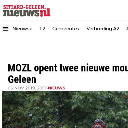
Nieuws
112
Gemeente
Verbreding A2
▼
▼
MOZL opent twee nieuwe moun
Geleen
06 NOV 2019, 20:11
•
NIEUWS