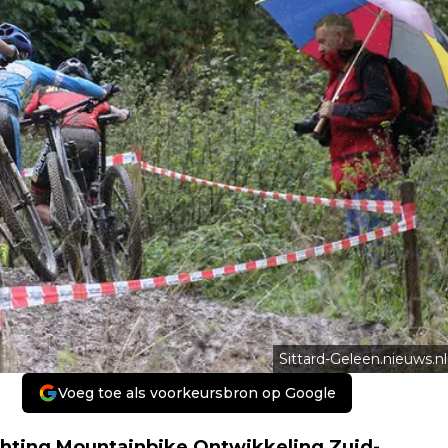
Sittard-Geleen.nieuws.nl
Voeg toe als voorkeursbron op Google
hting Mountainbike Ontwikkeling Zuid-