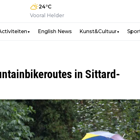
24
°C
Vooral Helder
Activiteiten
English News
Kunst&Cultuur
Spor
▼
▼
tainbikeroutes in Sittard-