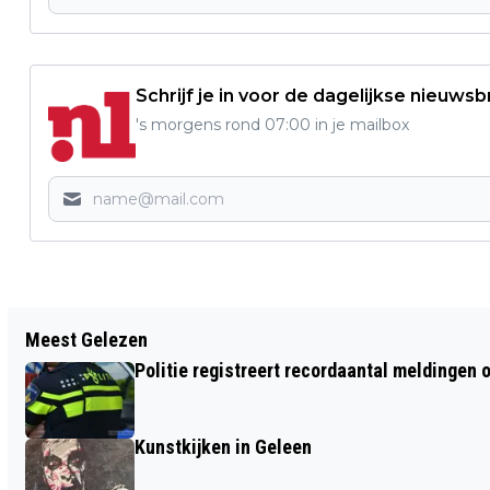
Schrijf je in voor de dagelijkse nieuwsb
's morgens rond 07:00 in je mailbox
Vorig artikel
Meest Gelezen
SNACKPOINT EATERS LIMBURG
Politie registreert recordaantal meldingen 
VERLIEST LAATSTE COMPETITIEDUEL IN
CEHL
Kunstkijken in Geleen