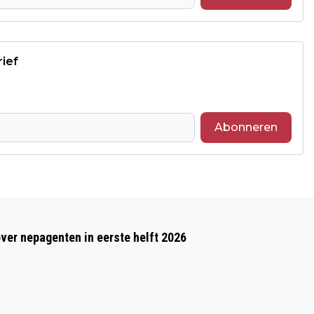
rief
Abonneren
Volgend artikel
UITSLAG SITTARDSE KINDEROPTOCHT
over nepagenten in eerste helft 2026
2025