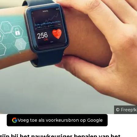
© Freep!k
Voeg toe als voorkeursbron op Google
ijn bij het nauwkeuriger bepalen van het