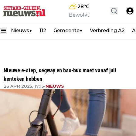
28
°C
Bewolkt
Nieuws
112
Gemeente
Verbreding A2
A
▼
▼
Nieuwe e-step, segway en bso-bus moet vanaf juli
kenteken hebben
26 APR 2025, 17:15
•
NIEUWS