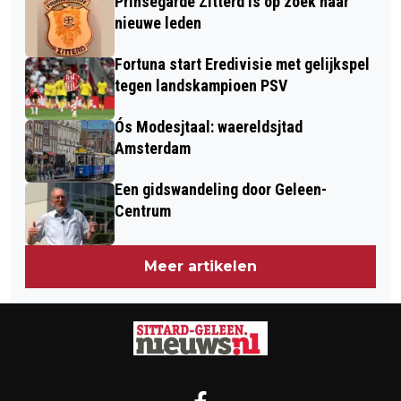
Prinsegarde Zitterd is op zoek naar
nieuwe leden
Fortuna start Eredivisie met gelijkspel
tegen landskampioen PSV
Ós Modesjtaal: waereldsjtad
Amsterdam
Een gidswandeling door Geleen-
Centrum
Meer artikelen