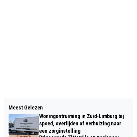
Vorig artikel
Volgend artikel
KERSVERSE PROMOVENDUS LA
Meest Gelezen
LIMBURG LIONS SPEELT ZONDAG
LOUVIÈRE LICHT KOOPOPTIE
Woningontruiming in Zuid-Limburg bij
THUIS TEGEN KRAS/VOLENDAM
FORTUNA-AANVALLER BELKHEIR
spoed, overlijden of verhuizing naar
een zorginstelling