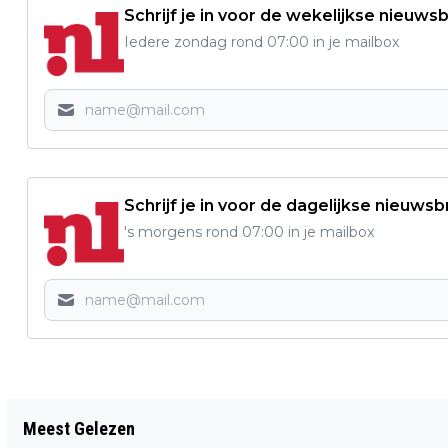
Schrijf je in voor de wekelijkse nieuwsb
Iedere zondag rond 07:00 in je mailbox
Schrijf je in voor de dagelijkse nieuwsb
's morgens rond 07:00 in je mailbox
Vorig artikel
Meest Gelezen
VOLLEYBALCLUB TRIVOC’75 ZOEKT