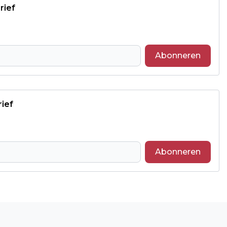
rief
Abonneren
rief
Abonneren
Volgend artikel
‘BOUW SOCIALE HUURWONINGEN