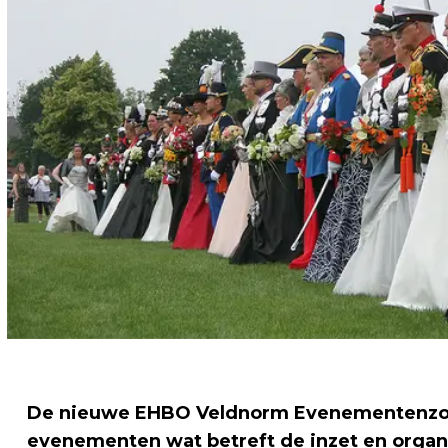
De nieuwe EHBO Veldnorm Evenementenzorg 
evenementen wat betreft de inzet en organ