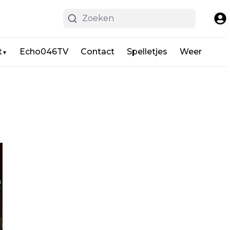
t
Echo046TV
Contact
Spelletjes
Weer
▼