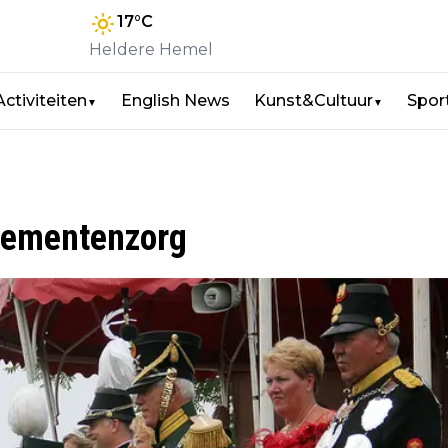
17
°C
Heldere Hemel
Activiteiten
English News
Kunst&Cultuur
Spor
▼
▼
nementenzorg