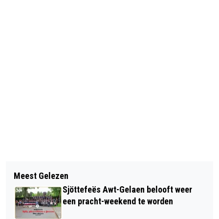
Vorig artikel
Volgend artikel
VEEL MEER MELDINGEN BIJ MELD
Meest Gelezen
MEDICIJN VOOR JONGE KINDEREN
MISDAAD ANONIEM OVER
Sjöttefeës Awt-Gelaen belooft weer
MET TAAISLIJMZIEKTE WORDT
EXPLOSIEVEN
een pracht-weekend te worden
VERGOED